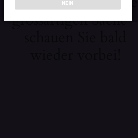
Wir arbeiten an eine
NEIN
grossartigen Sache 
schauen Sie bald
wieder vorbei!