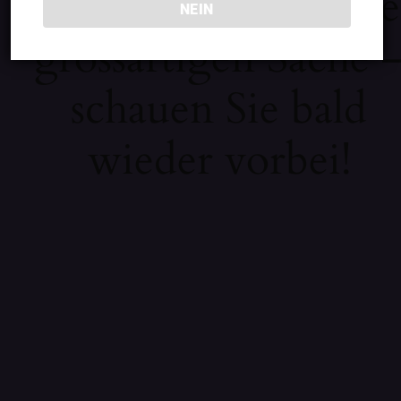
Wir arbeiten an eine
NEIN
grossartigen Sache 
schauen Sie bald
wieder vorbei!