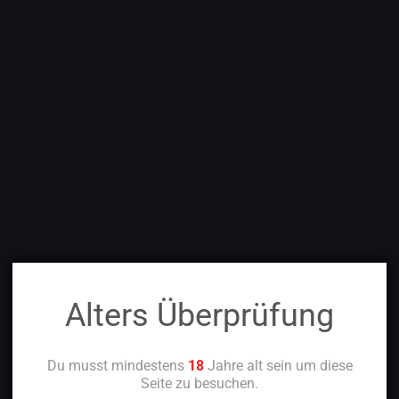
Alters Überprüfung
Du musst mindestens
18
Jahre alt sein um diese
Seite zu besuchen.