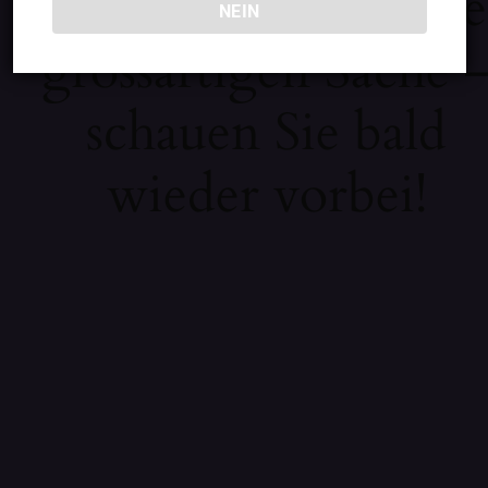
Wir arbeiten an eine
NEIN
grossartigen Sache 
schauen Sie bald
wieder vorbei!