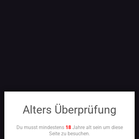
Alters Überprüfung
Du musst mindestens
18
Jahre alt sein um diese
Seite zu besuchen.