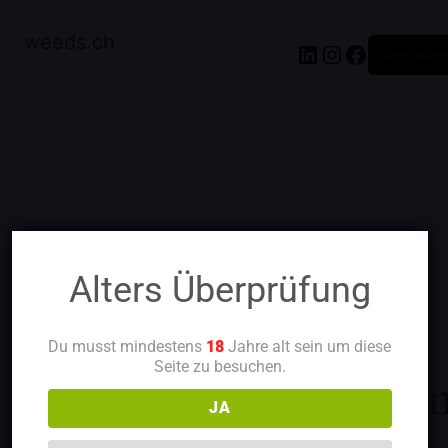
weeds.ch
Anmelde
Entschuldigen Sie
Alters Überprüfung
bitte die
Du musst mindestens
18
Jahre alt sein um diese
Seite zu besuchen.
Unannehmlichkeiten
JA