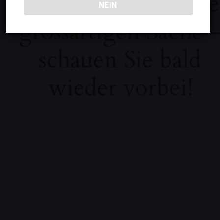
Wir arbeiten an eine
NEIN
grossartigen Sache 
schauen Sie bald
wieder vorbei!