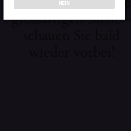
Wir arbeiten an eine
NEIN
grossartigen Sache 
schauen Sie bald
wieder vorbei!