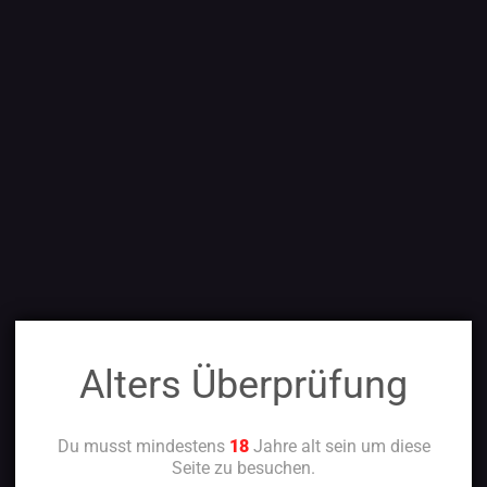
Alters Überprüfung
Du musst mindestens
18
Jahre alt sein um diese
Seite zu besuchen.