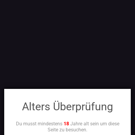
Alters Überprüfung
Du musst mindestens
18
Jahre alt sein um diese
Seite zu besuchen.