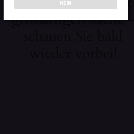
Wir arbeiten an eine
NEIN
grossartigen Sache 
schauen Sie bald
wieder vorbei!