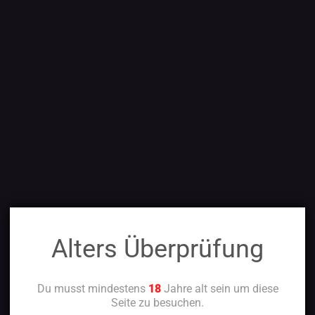
Alters Überprüfung
Du musst mindestens
18
Jahre alt sein um diese
Seite zu besuchen.