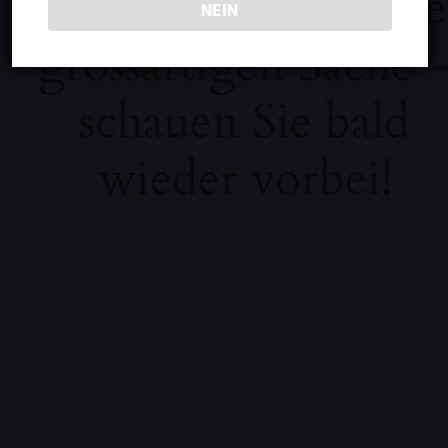
Wir arbeiten an eine
NEIN
grossartigen Sache 
schauen Sie bald
wieder vorbei!