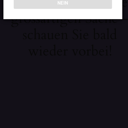
Wir arbeiten an eine
NEIN
grossartigen Sache 
schauen Sie bald
wieder vorbei!